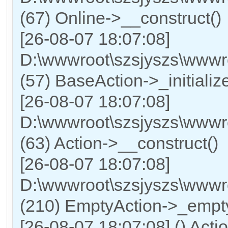
(67) Online->__construct()
[26-08-07 18:07:08]
D:\wwwroot\szsjyszs\wwwro
(57) BaseAction->_initialize
[26-08-07 18:07:08]
D:\wwwroot\szsjyszs\wwwr
(63) Action->__construct()
[26-08-07 18:07:08]
D:\wwwroot\szsjyszs\wwwro
(210) EmptyAction->_empty
[26-08-07 18:07:08] () Acti